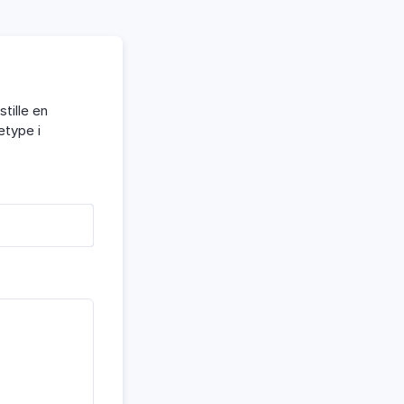
tille en
etype i