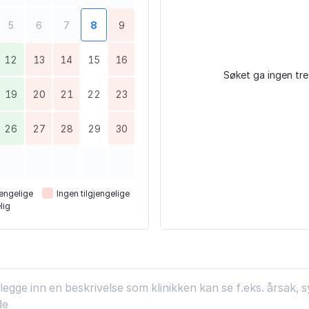
5
6
7
8
9
12
13
14
15
16
Søket ga ingen tre
19
20
21
22
23
26
27
28
29
30
engelige
Ingen tilgjengelige
lig