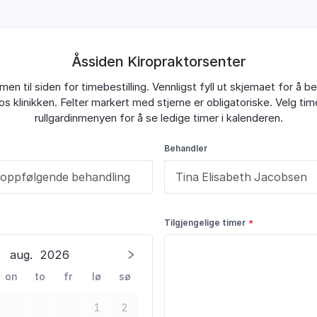
Åssiden Kiropraktorsenter
en til siden for timebestilling. Vennligst fyll ut skjemaet for å bes
os klinikken. Felter markert med stjerne er obligatoriske. Velg tim
rullgardinmenyen for å se ledige timer i kalenderen.
Behandler
Tilgjengelige timer
aug.
2026
on
to
fr
lø
sø
1
2