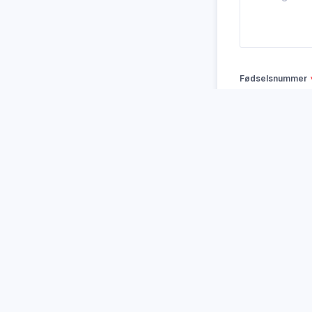
Fødselsnummer
Fornavn
E-post