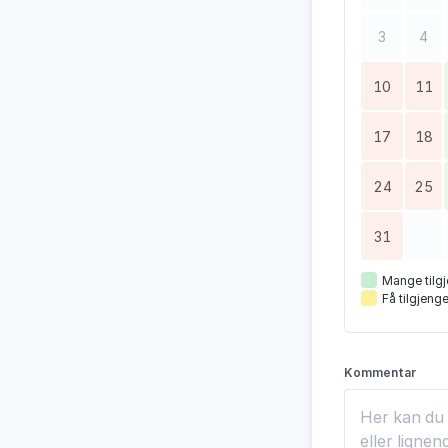
3
4
10
11
17
18
24
25
31
Mange tilgj
Få tilgjenge
Kommentar