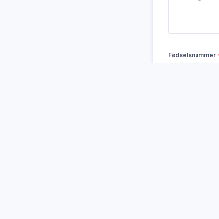
Fødselsnummer
Fornavn
E-post