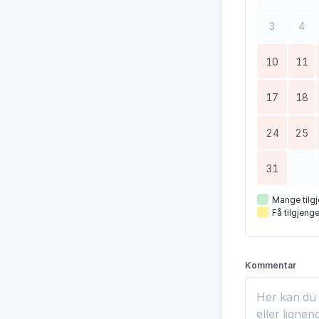
3
4
10
11
17
18
24
25
31
Mange tilgj
Få tilgjenge
Kommentar