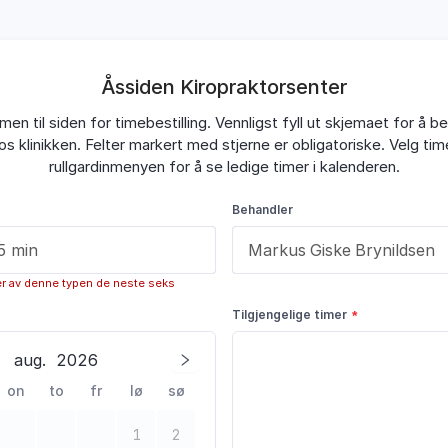
Åssiden Kiropraktorsenter
en til siden for timebestilling. Vennligst fyll ut skjemaet for å bes
os klinikken. Felter markert med stjerne er obligatoriske. Velg tim
rullgardinmenyen for å se ledige timer i kalenderen.
Behandler
er av denne typen de neste seks
Tilgjengelige timer
aug.
2026
on
to
fr
lø
sø
1
2