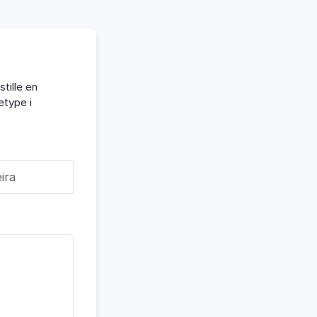
tille en
etype i