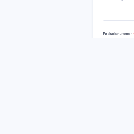
Fødselsnummer
Fornavn
E-post