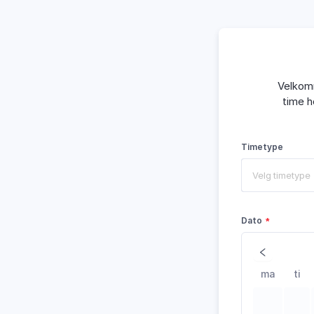
Velkomm
time h
Timetype
Velg timetype
Dato
ma
ti