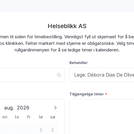
Helseblikk AS
en til siden for timebestilling. Vennligst fyll ut skjemaet for å bes
os klinikken. Felter markert med stjerne er obligatoriske. Velg tim
rullgardinmenyen for å se ledige timer i kalenderen.
Behandler
Tilgjengelige timer
aug.
2026
on
to
fr
lø
sø
1
2