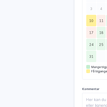
3
4
10
11
17
18
24
25
31
Mange tilgj
Få tilgjenge
Kommentar