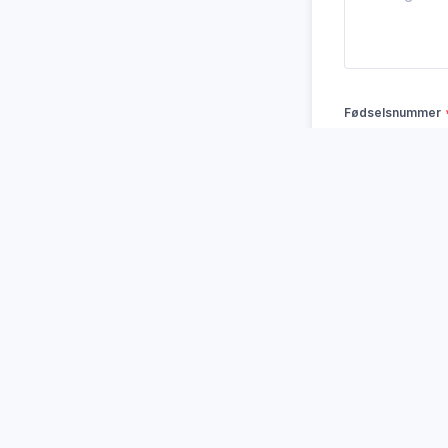
Fødselsnummer
Fornavn
E-post