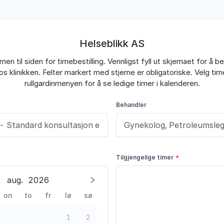
Helseblikk AS
en til siden for timebestilling. Vennligst fyll ut skjemaet for å bes
os klinikken. Felter markert med stjerne er obligatoriske. Velg tim
rullgardinmenyen for å se ledige timer i kalenderen.
Behandler
Tilgjengelige timer
aug.
2026
on
to
fr
lø
sø
1
2