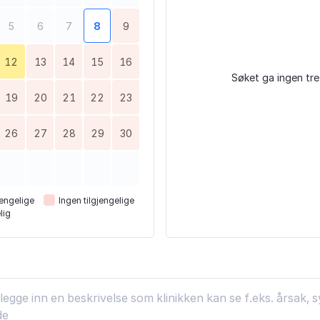
5
6
7
8
9
12
13
14
15
16
Søket ga ingen tre
19
20
21
22
23
26
27
28
29
30
engelige
Ingen tilgjengelige
lig