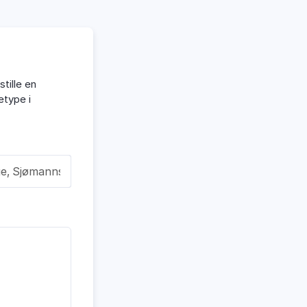
tille en
etype i