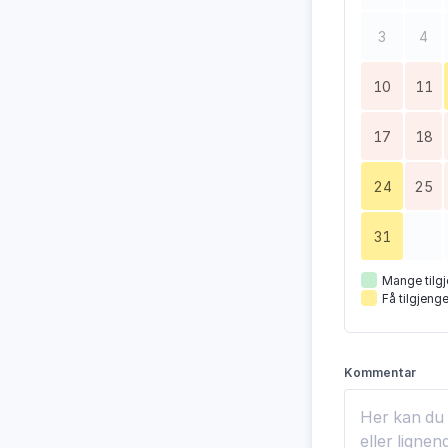
3
4
10
11
17
18
24
25
31
Mange tilgj
Få tilgjenge
Kommentar