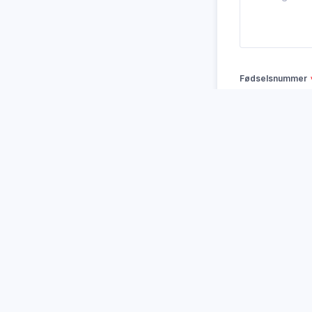
Fødselsnummer
Fornavn
E-post