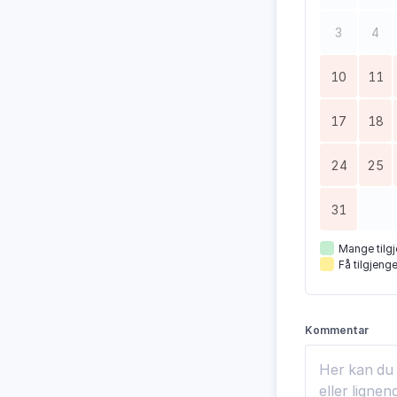
3
4
10
11
17
18
24
25
31
Mange tilgj
Få tilgjenge
Kommentar