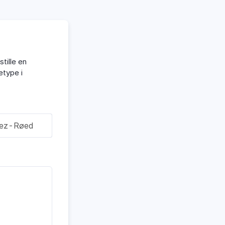
tille en
etype i